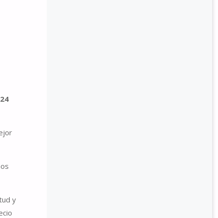
 24
ejor
mos
tud y
ecio