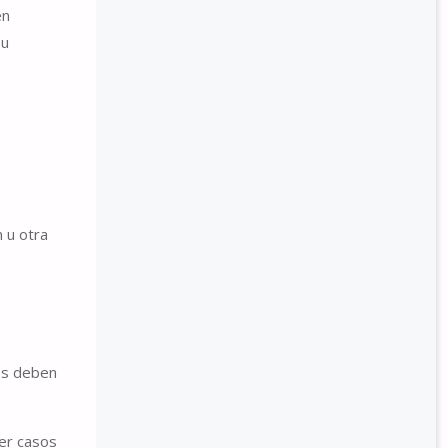
en
su
n u otra
es deben
der casos