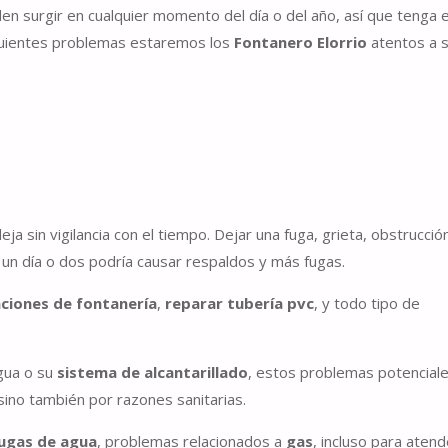
n surgir en cualquier momento del día o del año, así que tenga 
iguientes problemas estaremos los
Fontanero Elorrio
atentos a 
a sin vigilancia con el tiempo. Dejar una fuga, grieta, obstrucció
o un día o dos podría causar respaldos y más fugas.
ciones de fontanería
,
reparar tubería pvc
, y todo tipo de
gua o su
sistema de alcantarillado
, estos problemas potencial
ino también por razones sanitarias.
ugas de agua
, problemas relacionados a
gas
, incluso para aten