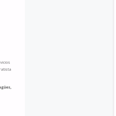
vicios
ratista
agües,