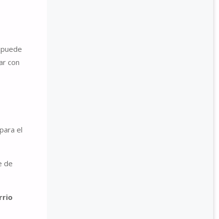
d puede
ar con
para el
e de
rrio