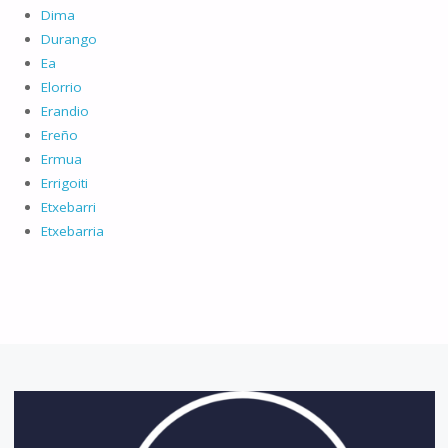
Dima
Durango
Ea
Elorrio
Erandio
Ereño
Ermua
Errigoiti
Etxebarri
Etxebarria